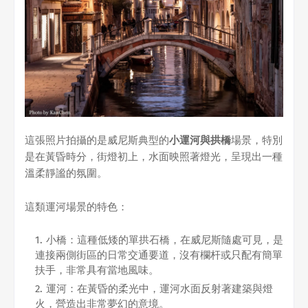
這張照片拍攝的是威尼斯典型的
小運河與拱橋
場景，特別
是在黃昏時分，街燈初上，水面映照著燈光，呈現出一種
溫柔靜謐的氛圍。
這類運河場景的特色：
小橋：這種低矮的單拱石橋，在威尼斯隨處可見，是
連接兩側街區的日常交通要道，沒有欄杆或只配有簡單
扶手，非常具有當地風味。
運河：在黃昏的柔光中，運河水面反射著建築與燈
火，營造出非常夢幻的意境。